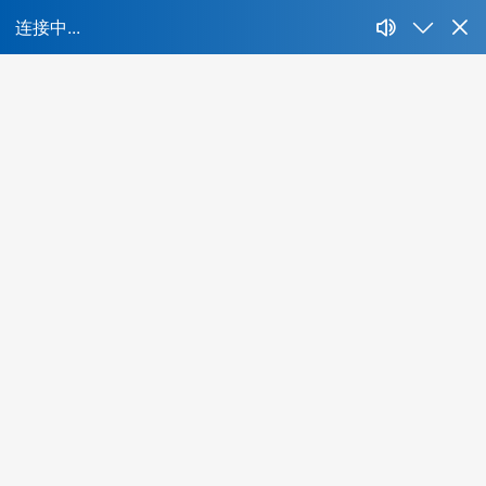
首页
所属行业：
不限
IT、互联网、移动互联网
财经、证券、基
能源、环保、化工、矿产
制药、医用、生物、器械
人才特色：
不限
海外背景
互联网名企
集团公司
名牌
酒店、餐饮、旅游
生活商业服务行业
农、林、
最低学历：
不限
大专
本科
硕士
博士
年薪范围：
不限
20万-30万
30万-50万
50万-100万
1
所在城市：
不限
北京
上海
广州
深圳
成都
杭州
当前共有
0
位精品人选