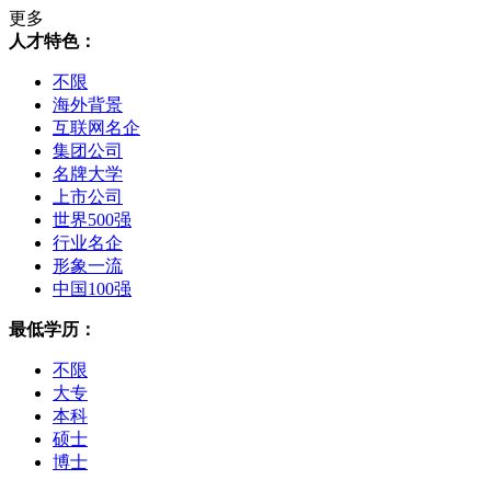
更多
人才特色：
不限
海外背景
互联网名企
集团公司
名牌大学
上市公司
世界500强
行业名企
形象一流
中国100强
最低学历：
不限
大专
本科
硕士
博士