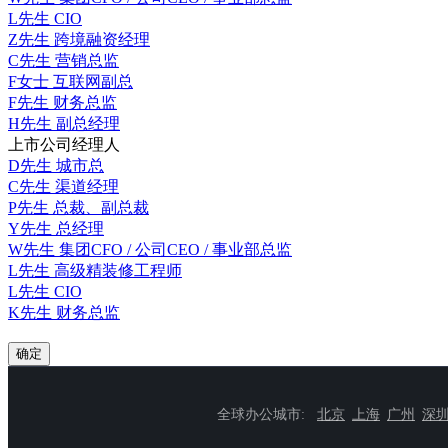
L先生
CIO
Z先生
跨境融资经理
C先生
营销总监
F女士
互联网副总
F先生
财务总监
H先生
副总经理
上市公司经理人
D先生
城市总
C先生
渠道经理
P先生
总裁、副总裁
Y先生
总经理
W先生
集团CFO / 公司CEO / 事业部总监
L先生
高级精装修工程师
L先生
CIO
K先生
财务总监
确定
全球办公城市:
北京
上海
广州
深