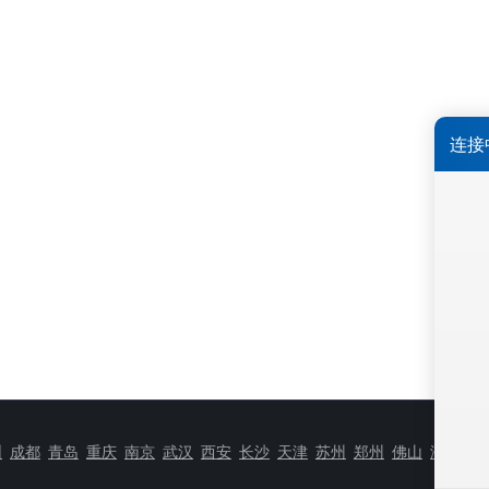
圳
成都
青岛
重庆
南京
武汉
西安
长沙
天津
苏州
郑州
佛山
济南
无