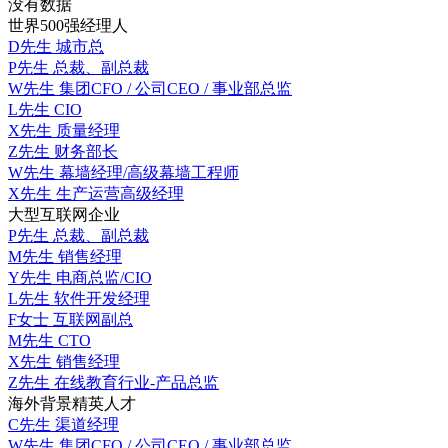
没有数据
世界500强经理人
D先生
城市总
P先生
总裁、副总裁
W先生
集团CFO / 公司CEO / 事业部总监
L先生
CIO
X先生
质量经理
Z先生
财务部长
W先生
幕墙经理/高级幕墙工程师
X先生
生产运营高级经理
大型互联网企业
P先生
总裁、副总裁
M先生
销售经理
Y先生
电商总监/CIO
L先生
软件开发经理
F女士
互联网副总
M先生
CTO
X先生
销售经理
Z先生
在线教育行业-产品总监
海外背景精英人才
C先生
渠道经理
W先生
集团CFO / 公司CEO / 事业部总监