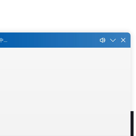
锡
大连
长春
东莞
厦门
沈阳
更多 >