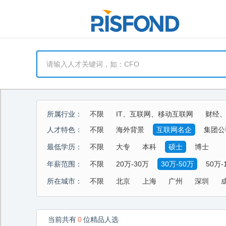
所属行业：
不限
IT、互联网、移动互联网
财经
能源、环保、化工、矿产
制药、医用、
人才特色：
不限
海外背景
互联网名企
集团公
酒店、餐饮、旅游
生活商业服务行业
最低学历：
不限
大专
本科
硕士
博士
年薪范围：
不限
20万-30万
30万-50万
50万-
所在城市：
不限
北京
上海
广州
深圳
当前共有
0
位精品人选