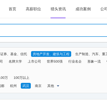
首页
高薪职位
猎头资讯
成功案例
公
、证券、基金、信托
房地产开发、建筑与工程
生产制造、汽车、重
生物、器械
传媒、公关、广告、娱乐
物流、运输、仓储、交通
司
名牌大学
上市公司
世界500强
行业名企
形象一流
农、林、牧、渔、其他
100万
100万以上
成都
杭州
武汉
南京
其他