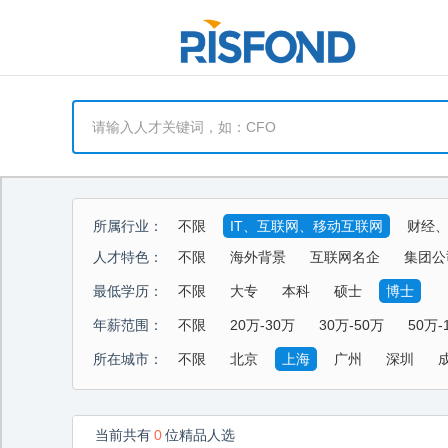
所属行业：
不限
IT、互联网、移动互联网
财经
能源、环保、化工、矿产
制药、医用、
人才特色：
不限
海外背景
互联网名企
集团公
酒店、餐饮、旅游
生活商业服务行业
最低学历：
不限
大专
本科
硕士
博士
年薪范围：
不限
20万-30万
30万-50万
50万-
所在城市：
不限
北京
上海
广州
深圳
当前共有
0
位精品人选