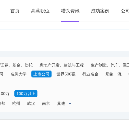
首页
高薪职位
猎头资讯
成功案例
公
、证券、基金、信托
房地产开发、建筑与工程
生产制造、汽车、重
生物、器械
传媒、公关、广告、娱乐
物流、运输、仓储、交通
司
名牌大学
上市公司
世界500强
行业名企
形象一流
农、林、牧、渔、其他
100万
100万以上
成都
杭州
武汉
南京
其他