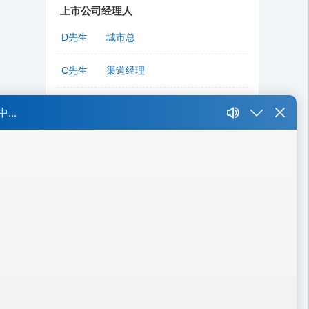
上市公司经理人
D先生
城市总
C先生
渠道经理
P先生
总裁、副总裁
Y先生
总经理
W先生
集团CFO / 公司CEO / 事业部总监
L先生
高级精装修工程师
L先生
CIO
K先生
财务总监