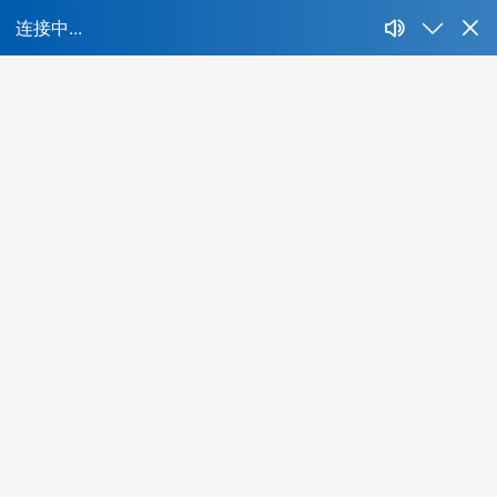
首
所属行业：
不限
IT、互联网、移动互联网
财经、证券、基金、信托
房地产开发、建筑与工程
生产制造、汽车、重工业
快消、耐消、零售、贸易
能源、环保、化工、矿产
制药、医用、生物、器械
传媒、公关、广告、娱乐
物流、运输、仓储、交通
教育、培训、艺术
酒店、餐饮、旅游
生活商业服务行业
农、林、牧、渔、其他