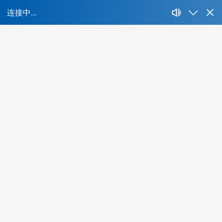
首
所属行
业：
不限
IT、互联网、移动互联网
财经、证券、基
人才特
快消、耐消、零售、贸易
能源、环保、化工、矿产
色：
物流、运输、仓储、交通
教育、培训、艺术
酒
不限
海外背景
互联网名企
集团公司
名牌
全球办公城市:
北京
上海
广州
深圳
成都
青岛
重庆
最低学
南京
武汉
西安
长沙
天津
苏州
郑州
佛山
济南
无锡
历：