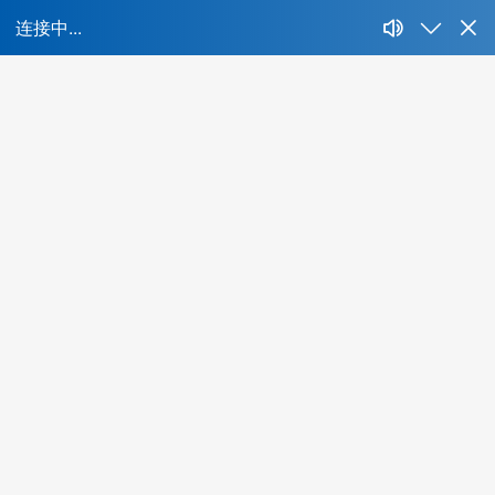
首页
所属行业：
不限
IT、互联网、移动互联网
财经、证券、基
能源、环保、化工、矿产
制药、医用、生物、器械
人才特色：
不限
海外背景
互联网名企
集团公司
名牌
酒店、餐饮、旅游
生活商业服务行业
农、林、
最低学历：
不限
大专
本科
硕士
博士
年薪范围：
不限
20万-30万
30万-50万
50万-100万
1
所在城市：
不限
北京
上海
广州
深圳
成都
杭州
当前共有
0
位精品人选