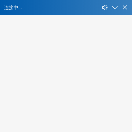
首页
所属行业：
不限
IT、互联网、移动互联网
财经、证券、基金、信托
房地产开发、建筑与工程
生产制造、汽车、重工业
快消、耐消、零售、贸易
能源、环保、化工、矿产
制药、医用、生物、器械
传媒、公关、广告、娱乐
物流、运输、仓储、交通
教育、培训、艺术
酒店、餐饮、旅游
生活商业服务行业
农、林、牧、渔、其他
更多