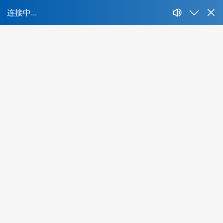
首页
所属行业：
不限
IT、互联网、移动互联网
财经、证券、基
能源、环保、化工、矿产
制药、医用、生物、器械
人才特色：
不限
海外背景
互联网名企
集团公司
名牌
酒店、餐饮、旅游
生活商业服务行业
农、林、
最低学历：
不限
大专
本科
硕士
博士
年薪范围：
不限
20万-30万
30万-50万
50万-100万
1
所在城市：
不限
北京
上海
广州
深圳
成都
杭州
当前共有
0
位精品人选