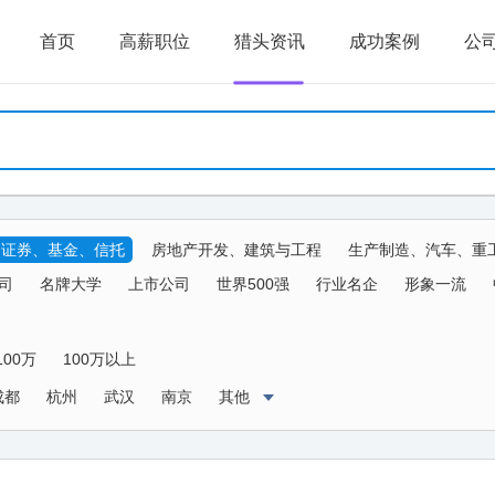
首页
高薪职位
猎头资讯
成功案例
公
、证券、基金、信托
房地产开发、建筑与工程
生产制造、汽车、重
生物、器械
传媒、公关、广告、娱乐
物流、运输、仓储、交通
司
名牌大学
上市公司
世界500强
行业名企
形象一流
农、林、牧、渔、其他
100万
100万以上
成都
杭州
武汉
南京
其他