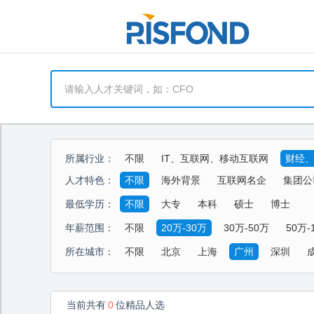
所属行业：
不限
IT、互联网、移动互联网
财经
能源、环保、化工、矿产
制药、医用、
人才特色：
不限
海外背景
互联网名企
集团公
酒店、餐饮、旅游
生活商业服务行业
最低学历：
不限
大专
本科
硕士
博士
年薪范围：
不限
20万-30万
30万-50万
50万-
所在城市：
不限
北京
上海
广州
深圳
当前共有
0
位精品人选