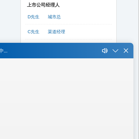
上市公司经理人
D先生
城市总
C先生
渠道经理
P先生
总裁、副总裁
Y先生
总经理
W先生
集团CFO / 公司CEO / 事业部总监
L先生
高级精装修工程师
L先生
CIO
K先生
财务总监