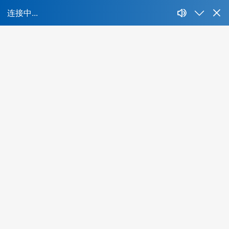
首页
所属行业：
不限
IT、互联网、移动互联网
财经、证券、基
能源、环保、化工、矿产
制药、医用、生物、器械
人才特色：
不限
海外背景
互联网名企
集团公司
名牌
酒店、餐饮、旅游
生活商业服务行业
农、林、
最低学历：
不限
大专
本科
硕士
博士
年薪范围：
不限
20万-30万
30万-50万
50万-100万
1
所在城市：
不限
北京
上海
广州
深圳
成都
杭州
当前共有
0
位精品人选