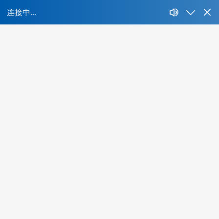
首
所属行
业：
不限
IT、互联网、移动互联网
财经、证券、基
人才特
快消、耐消、零售、贸易
能源、环保、化工、矿产
色：
物流、运输、仓储、交通
教育、培训、艺术
酒
不限
海外背景
互联网名企
集团公司
名牌
全球办公城市:
北京
上海
广州
深圳
成都
青岛
重庆
最低学
南京
武汉
西安
长沙
天津
苏州
郑州
佛山
济南
无锡
历：