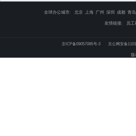
全球办公城市:
北京
上海
广州
深圳
成都
青岛
友情链接:
员工
京ICP备09057085号-3
京公网安备11010
版