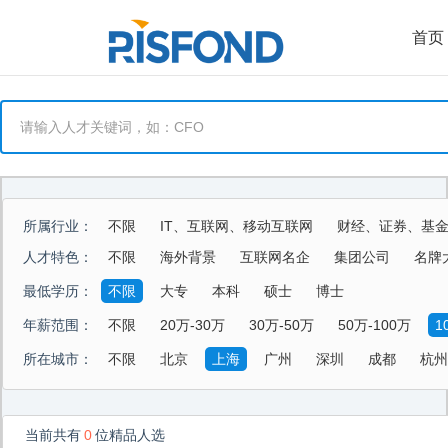
首页
所属行业：
不限
IT、互联网、移动互联网
财经、证券、基
能源、环保、化工、矿产
制药、医用、生物、器械
人才特色：
不限
海外背景
互联网名企
集团公司
名牌
酒店、餐饮、旅游
生活商业服务行业
农、林、
最低学历：
不限
大专
本科
硕士
博士
年薪范围：
不限
20万-30万
30万-50万
50万-100万
1
所在城市：
不限
北京
上海
广州
深圳
成都
杭州
当前共有
0
位精品人选