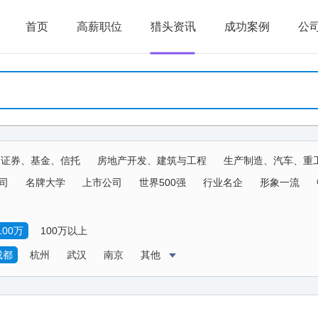
首页
高薪职位
猎头资讯
成功案例
公
、证券、基金、信托
房地产开发、建筑与工程
生产制造、汽车、重
生物、器械
传媒、公关、广告、娱乐
物流、运输、仓储、交通
司
名牌大学
上市公司
世界500强
行业名企
形象一流
农、林、牧、渔、其他
100万
100万以上
成都
杭州
武汉
南京
其他