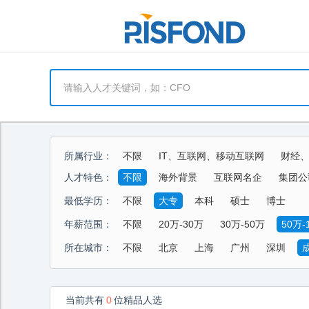
所属行业：
不限
IT、互联网、移动互联网
财经
能源、环保、化工、矿产
制药、医用、
人才特色：
不限
海外背景
互联网名企
集团公
酒店、餐饮、旅游
生活商业服务行业
最低学历：
不限
大专
本科
硕士
博士
年薪范围：
不限
20万-30万
30万-50万
50万-
所在城市：
不限
北京
上海
广州
深圳
当前共有
0
位精品人选