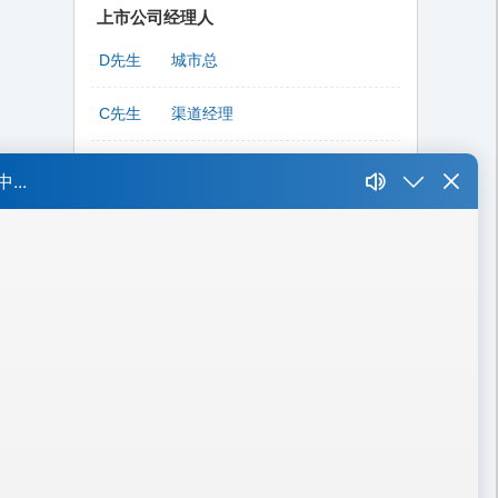
上市公司经理人
D先生
城市总
C先生
渠道经理
P先生
总裁、副总裁
Y先生
总经理
W先生
集团CFO / 公司CEO / 事业部总监
L先生
高级精装修工程师
L先生
CIO
K先生
财务总监