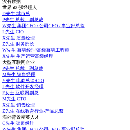
没有数据
世界500强经理人
D先生
城市总
P先生
总裁、副总裁
W先生
集团CFO / 公司CEO / 事业部总监
L先生
CIO
X先生
质量经理
Z先生
财务部长
W先生
幕墙经理/高级幕墙工程师
X先生
生产运营高级经理
大型互联网企业
P先生
总裁、副总裁
M先生
销售经理
Y先生
电商总监/CIO
L先生
软件开发经理
F女士
互联网副总
M先生
CTO
X先生
销售经理
Z先生
在线教育行业-产品总监
海外背景精英人才
C先生
渠道经理
W先生
集团CFO / 公司CEO / 事业部总监