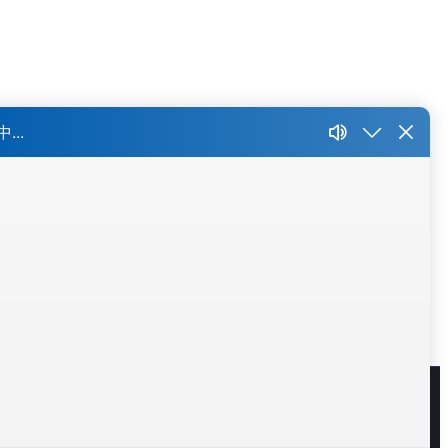
锡
大连
长春
东莞
厦门
沈阳
更多 >