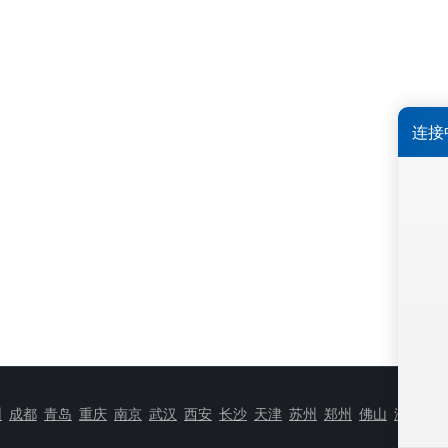
圳
成都
青岛
重庆
南京
武汉
西安
长沙
天津
苏州
郑州
佛山
济南
无