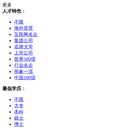
更多
人才特色：
不限
海外背景
互联网名企
集团公司
名牌大学
上市公司
世界500强
行业名企
形象一流
中国100强
最低学历：
不限
大专
本科
硕士
博士