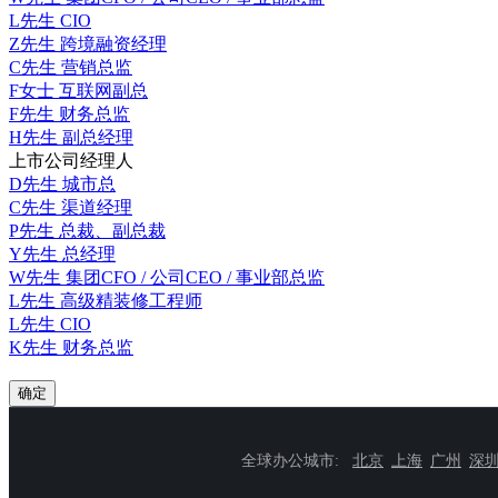
L先生
CIO
Z先生
跨境融资经理
C先生
营销总监
F女士
互联网副总
F先生
财务总监
H先生
副总经理
上市公司经理人
D先生
城市总
C先生
渠道经理
P先生
总裁、副总裁
Y先生
总经理
W先生
集团CFO / 公司CEO / 事业部总监
L先生
高级精装修工程师
L先生
CIO
K先生
财务总监
确定
全球办公城市:
北京
上海
广州
深