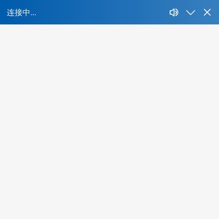
首
所属行业：
不限
IT、互联网、移动互联网
财经、证券、基金、信托
房地产开发、建筑与工程
生产制造、汽车、重工业
快消、耐消、零售、贸易
能源、环保、化工、矿产
制药、医用、生物、器械
传媒、公关、广告、娱乐
物流、运输、仓储、交通
教育、培训、艺术
酒店、餐饮、旅游
生活商业服务行业
农、林、牧、渔、其他