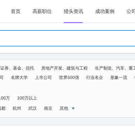
首页
高薪职位
猎头资讯
成功案例
公
、证券、基金、信托
房地产开发、建筑与工程
生产制造、汽车、重
生物、器械
传媒、公关、广告、娱乐
物流、运输、仓储、交通
司
名牌大学
上市公司
世界500强
行业名企
形象一流
农、林、牧、渔、其他
100万
100万以上
成都
杭州
武汉
南京
其他