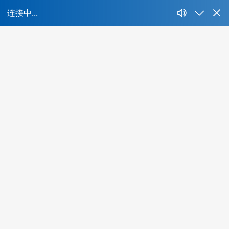
首页
所属行业：
不限
IT、互联网、移动互联网
财经、证券、基
能源、环保、化工、矿产
制药、医用、生物、器械
人才特色：
不限
海外背景
互联网名企
集团公司
名牌
酒店、餐饮、旅游
生活商业服务行业
农、林、
最低学历：
不限
大专
本科
硕士
博士
年薪范围：
不限
20万-30万
30万-50万
50万-100万
1
所在城市：
不限
北京
上海
广州
深圳
成都
杭州
当前共有
0
位精品人选