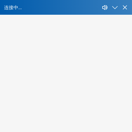
首
所属行
业：
不限
IT、互联网、移动互联网
财经、证券、基
人才特
快消、耐消、零售、贸易
能源、环保、化工、矿产
色：
物流、运输、仓储、交通
教育、培训、艺术
酒
不限
海外背景
互联网名企
集团公司
名牌
全球办公城市:
北京
上海
广州
深圳
成都
青岛
重庆
最低学
南京
武汉
西安
长沙
天津
苏州
郑州
佛山
济南
无锡
历：