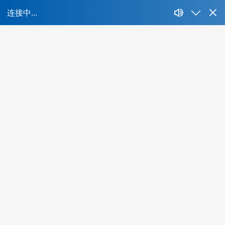
首
所属行业：
不限
IT、互联网、移动互联网
财经、证券、基金、信托
房地产开发、建筑与工程
生产制造、汽车、重工业
快消、耐消、零售、贸易
能源、环保、化工、矿产
制药、医用、生物、器械
传媒、公关、广告、娱乐
物流、运输、仓储、交通
教育、培训、艺术
酒店、餐饮、旅游
生活商业服务行业
农、林、牧、渔、其他