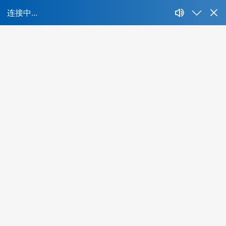
首页
所属行业：
不限
IT、互联网、移动互联网
财经、证券、基
能源、环保、化工、矿产
制药、医用、生物、器械
人才特色：
不限
海外背景
互联网名企
集团公司
名牌
酒店、餐饮、旅游
生活商业服务行业
农、林、
最低学历：
不限
大专
本科
硕士
博士
年薪范围：
不限
20万-30万
30万-50万
50万-100万
1
所在城市：
不限
北京
上海
广州
深圳
成都
杭州
当前共有
0
位精品人选