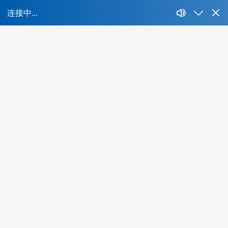
首页
所属行业：
不限
IT、互联网、移动互联网
财经、证券、基金、信托
房地产开发、建筑与工程
生产制造、汽车、重工业
快消、耐消、零售、贸易
能源、环保、化工、矿产
制药、医用、生物、器械
传媒、公关、广告、娱乐
物流、运输、仓储、交通
教育、培训、艺术
酒店、餐饮、旅游
生活商业服务行业
农、林、牧、渔、其他
更多