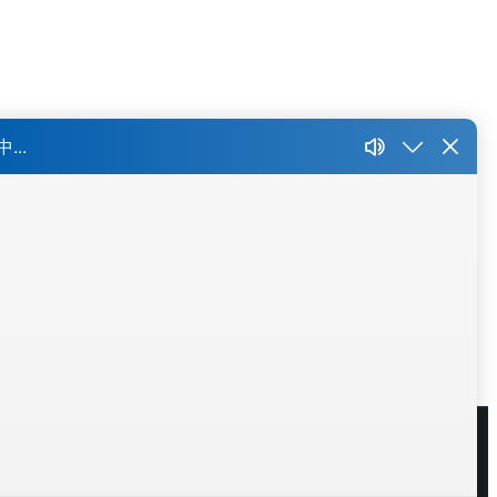
锡
大连
长春
东莞
厦门
沈阳
更多 >