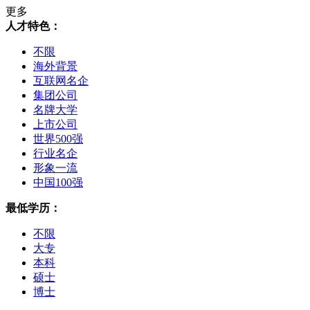
更多
人才特色：
不限
海外背景
互联网名企
集团公司
名牌大学
上市公司
世界500强
行业名企
形象一流
中国100强
最低学历：
不限
大专
本科
硕士
博士