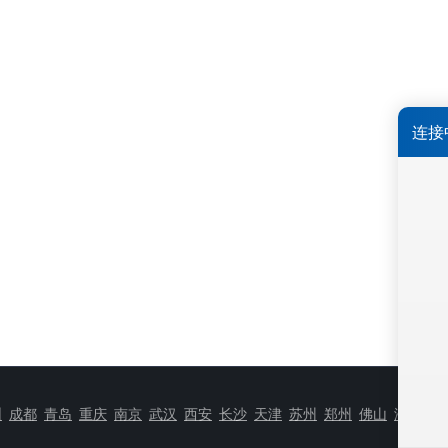
圳
成都
青岛
重庆
南京
武汉
西安
长沙
天津
苏州
郑州
佛山
济南
无