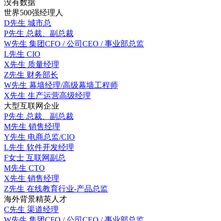
没有数据
世界500强经理人
D先生
城市总
P先生
总裁、副总裁
W先生
集团CFO / 公司CEO / 事业部总监
L先生
CIO
X先生
质量经理
Z先生
财务部长
W先生
幕墙经理/高级幕墙工程师
X先生
生产运营高级经理
大型互联网企业
P先生
总裁、副总裁
M先生
销售经理
Y先生
电商总监/CIO
L先生
软件开发经理
F女士
互联网副总
M先生
CTO
X先生
销售经理
Z先生
在线教育行业-产品总监
海外背景精英人才
C先生
渠道经理
W先生
集团CFO / 公司CEO / 事业部总监