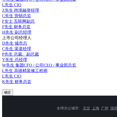
L先生
CIO
Z先生
跨境融资经理
C先生
营销总监
F女士
互联网副总
F先生
财务总监
H先生
副总经理
上市公司经理人
D先生
城市总
C先生
渠道经理
P先生
总裁、副总裁
Y先生
总经理
W先生
集团CFO / 公司CEO / 事业部总监
L先生
高级精装修工程师
L先生
CIO
K先生
财务总监
确定
全球办公城市:
北京
上海
广州
深