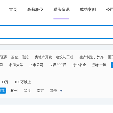
首页
高薪职位
猎头资讯
成功案例
公
、证券、基金、信托
房地产开发、建筑与工程
生产制造、汽车、重
生物、器械
传媒、公关、广告、娱乐
物流、运输、仓储、交通
司
名牌大学
上市公司
世界500强
行业名企
形象一流
农、林、牧、渔、其他
100万
100万以上
成都
杭州
武汉
南京
其他