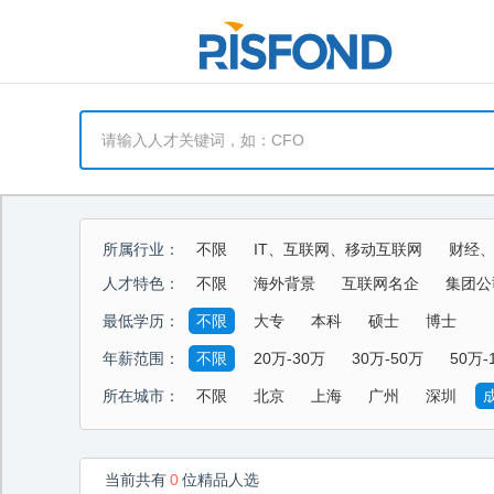
所属行业：
不限
IT、互联网、移动互联网
财经
能源、环保、化工、矿产
制药、医用、
人才特色：
不限
海外背景
互联网名企
集团公
酒店、餐饮、旅游
生活商业服务行业
最低学历：
不限
大专
本科
硕士
博士
年薪范围：
不限
20万-30万
30万-50万
50万-
所在城市：
不限
北京
上海
广州
深圳
当前共有
0
位精品人选