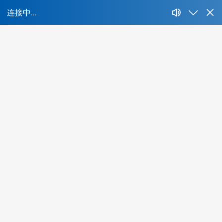
首页
所属行业：
不限
IT、互联网、移动互联网
财经、证券、基
能源、环保、化工、矿产
制药、医用、生物、器械
人才特色：
不限
海外背景
互联网名企
集团公司
名牌
酒店、餐饮、旅游
生活商业服务行业
农、林、
最低学历：
不限
大专
本科
硕士
博士
年薪范围：
不限
20万-30万
30万-50万
50万-100万
1
所在城市：
不限
北京
上海
广州
深圳
成都
杭州
当前共有
0
位精品人选