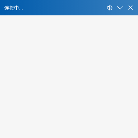
首页
所属行业：
不限
IT、互联网、移动互联网
财经、证券、基
能源、环保、化工、矿产
制药、医用、生物、器械
人才特色：
不限
海外背景
互联网名企
集团公司
名牌
酒店、餐饮、旅游
生活商业服务行业
农、林、
最低学历：
不限
大专
本科
硕士
博士
年薪范围：
不限
20万-30万
30万-50万
50万-100万
1
所在城市：
不限
北京
上海
广州
深圳
成都
杭州
当前共有
0
位精品人选