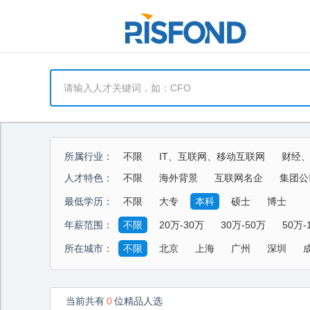
所属行业：
不限
IT、互联网、移动互联网
财经
能源、环保、化工、矿产
制药、医用、
人才特色：
不限
海外背景
互联网名企
集团公
酒店、餐饮、旅游
生活商业服务行业
最低学历：
不限
大专
本科
硕士
博士
年薪范围：
不限
20万-30万
30万-50万
50万-
所在城市：
不限
北京
上海
广州
深圳
当前共有
0
位精品人选