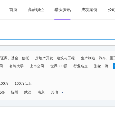
首页
高薪职位
猎头资讯
成功案例
公
、证券、基金、信托
房地产开发、建筑与工程
生产制造、汽车、重
生物、器械
传媒、公关、广告、娱乐
物流、运输、仓储、交通
司
名牌大学
上市公司
世界500强
行业名企
形象一流
农、林、牧、渔、其他
100万
100万以上
成都
杭州
武汉
南京
其他