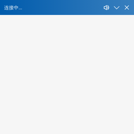
首
所属行业：
不限
IT、互联网、移动互联网
财经、证券、基金、信托
房地产开发、建筑与工程
生产制造、汽车、重工业
快消、耐消、零售、贸易
能源、环保、化工、矿产
制药、医用、生物、器械
传媒、公关、广告、娱乐
物流、运输、仓储、交通
教育、培训、艺术
酒店、餐饮、旅游
生活商业服务行业
农、林、牧、渔、其他